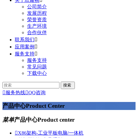
关于欣耀祺

公司简介
发展历程
荣誉资质
生产环境
合作伙伴
联系我们

应用案例

服务支持

服务支持
常见问题
下载中心

服务热线

QQ咨询
产品中心
Product Center
菜单
产品中心
Product center

X86架构-工业平板电脑/一体机